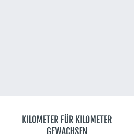
4
2
2
0
3
5
0
+
3
1
1
1
1
1
1
STANDORTE
FAHRZEUGE
MITARBEITER
2
2
2
2
2
2
2
3
3
3
3
3
3
3
KILOMETER FÜR KILOMETER
4
4
4
4
4
4
4
GEWACHSEN