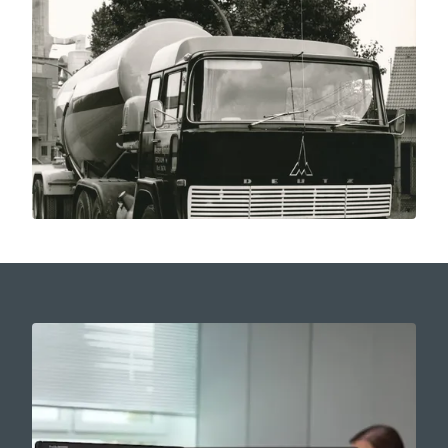
4
6
6
6
4
4
7
5
7
7
7
5
5
6
8
8
8
6
6
7
7
7
8
8
8
9
9
9
0
0
0