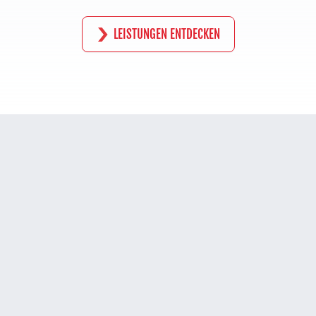
LEISTUNGEN ENTDECKEN
Ein Familienunternehmen seit Generationen
DIE WERNER RUPLOH GRUPPE